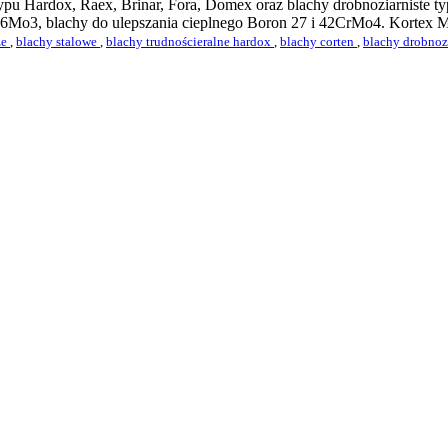
e typu Hardox, Raex, Brinar, Fora, Domex oraz blachy drobnoziarnist
16Mo3, blachy do ulepszania cieplnego Boron 27 i 42CrMo4. Kortex Me
ze
,
blachy stalowe
,
blachy trudnościeralne hardox
,
blachy corten
,
blachy drobnoz