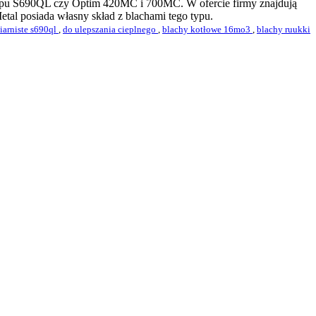
e typu S690QL czy Optim 420MC i 700MC. W ofercie firmy znajdują
tal posiada własny skład z blachami tego typu.
iarniste s690ql
,
do ulepszania cieplnego
,
blachy kotłowe 16mo3
,
blachy ruukki