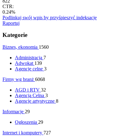
822
CTR:
0.24%
Podlinkuj swój wpis by przyśpieszyć indeksację
Raportuj
Kategorie
Biznes, ekonomia
1560
Administracja
7
Adwokat
139
Agencje celne
3
Firmy wg branż
6068
AGD i RTV
32
Agencja Celna
3
Agencje artystyczne
8
Informacje
29
Ogłoszenia
29
Internet i komputery
727