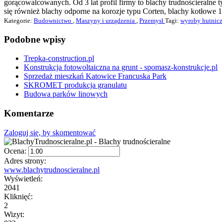
gorącowalcowanych. Od 3 lat profil firmy to blachy trudnościeraln
się również blachy odporne na korozje typu Corten, blachy kotłowe 
Kategorie:
Budownictwo
,
Maszyny i urządzenia
,
Przemysł
Tagi:
wyroby hutnic
Podobne wpisy
Trepka-construction.pl
Konstrukcja fotowoltaiczna na grunt - spomasz-konstrukcje.pl
Sprzedaż mieszkań Katowice Francuska Park
SKROMET produkcja granulatu
Budowa parków linowych
Komentarze
Zaloguj się, by skomentować
Ocena:
Adres strony:
www.blachytrudnoscieralne.pl
Wyświetleń:
2041
Kliknięć:
2
Wizyt: