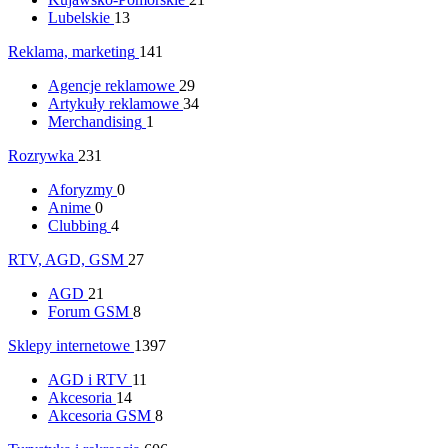
Lubelskie
13
Reklama, marketing
141
Agencje reklamowe
29
Artykuły reklamowe
34
Merchandising
1
Rozrywka
231
Aforyzmy
0
Anime
0
Clubbing
4
RTV, AGD, GSM
27
AGD
21
Forum GSM
8
Sklepy internetowe
1397
AGD i RTV
11
Akcesoria
14
Akcesoria GSM
8