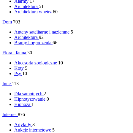
Alarmy
17
Architektura
51
Architektura wnętrz
60
Dom
703
Anteny satelitarne i naziemne
5
Architektura
92
Bramy i ogrodzenia
66
Flora i fauna
30
Akcesoria zoologiczne
10
Koty
5
Psy
10
Inne
113
Dla samotnych
2
Hipnotyzowanie
0
Hipnoza
1
Internet
876
Artykuły
8
Aukcje internetowe
5