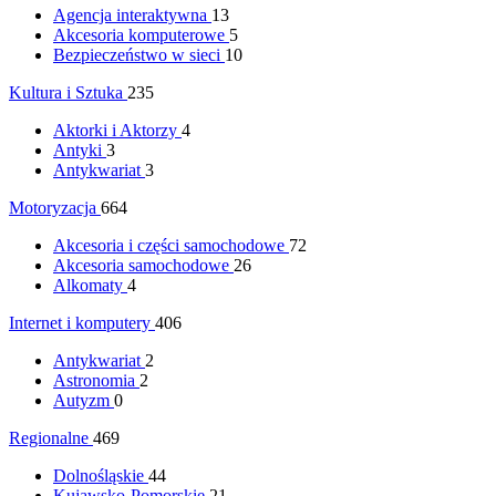
Agencja interaktywna
13
Akcesoria komputerowe
5
Bezpieczeństwo w sieci
10
Kultura i Sztuka
235
Aktorki i Aktorzy
4
Antyki
3
Antykwariat
3
Motoryzacja
664
Akcesoria i części samochodowe
72
Akcesoria samochodowe
26
Alkomaty
4
Internet i komputery
406
Antykwariat
2
Astronomia
2
Autyzm
0
Regionalne
469
Dolnośląskie
44
Kujawsko-Pomorskie
21