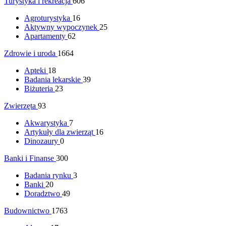
Turystyka i rekreacja
606
Agroturystyka
16
Aktywny wypoczynek
25
Apartamenty
62
Zdrowie i uroda
1664
Apteki
18
Badania lekarskie
39
Biżuteria
23
Zwierzęta
93
Akwarystyka
7
Artykuły dla zwierząt
16
Dinozaury
0
Banki i Finanse
300
Badania rynku
3
Banki
20
Doradztwo
49
Budownictwo
1763