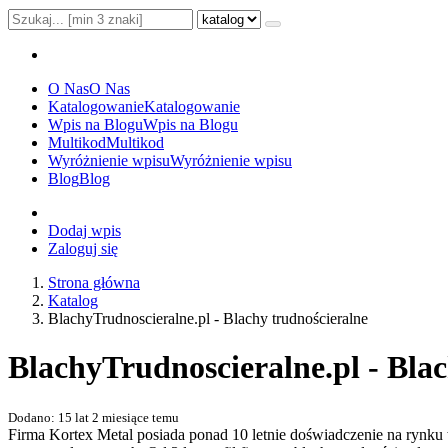
O Nas
O Nas
Katalogowanie
Katalogowanie
Wpis na Blogu
Wpis na Blogu
Multikod
Multikod
Wyróżnienie wpisu
Wyróżnienie wpisu
Blog
Blog
Dodaj wpis
Zaloguj się
Strona główna
Katalog
BlachyTrudnoscieralne.pl - Blachy trudnościeralne
BlachyTrudnoscieralne.pl - Bla
Dodano: 15 lat 2 miesiące temu
Firma Kortex Metal posiada ponad 10 letnie doświadczenie na rynku