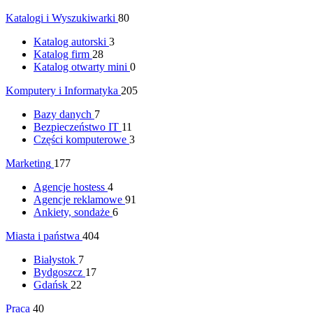
Katalogi i Wyszukiwarki
80
Katalog autorski
3
Katalog firm
28
Katalog otwarty mini
0
Komputery i Informatyka
205
Bazy danych
7
Bezpieczeństwo IT
11
Części komputerowe
3
Marketing
177
Agencje hostess
4
Agencje reklamowe
91
Ankiety, sondaże
6
Miasta i państwa
404
Białystok
7
Bydgoszcz
17
Gdańsk
22
Praca
40