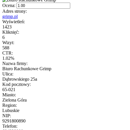
Ocena:
Adres strony:
grimp.pl
Wyświetleń:
1423
Kliknięć:
6
Wizyt:
588
CTR:
1.02%
Nazwa firmy:
Biuro Rachunkowe Grimp
Ulica:
Dąbrowskiego 25a
Kod pocztowy:
65-021
Miasto:
Zielona Góra
Region:
Lubuskie
NIP:
9291800890
Telefon: