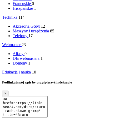
Francuskie
0
Hiszpańskie
1
Technika
114
Akcesoria GSM
12
Maszyny i urządzenia
85
Telefony
17
Webmaster
23
Aliasy
0
Dla webmastera
1
Domeny
1
Edukacja i nauka
10
Podlinkuj swój wpis by przyśpieszyć indeksację
×