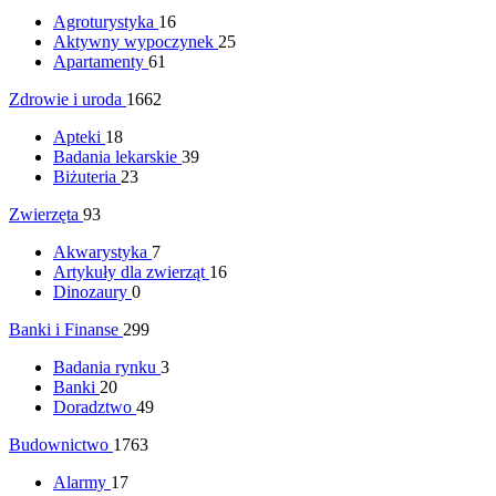
Agroturystyka
16
Aktywny wypoczynek
25
Apartamenty
61
Zdrowie i uroda
1662
Apteki
18
Badania lekarskie
39
Biżuteria
23
Zwierzęta
93
Akwarystyka
7
Artykuły dla zwierząt
16
Dinozaury
0
Banki i Finanse
299
Badania rynku
3
Banki
20
Doradztwo
49
Budownictwo
1763
Alarmy
17