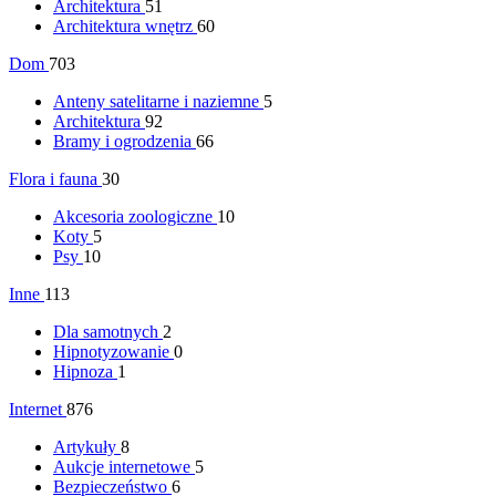
Architektura
51
Architektura wnętrz
60
Dom
703
Anteny satelitarne i naziemne
5
Architektura
92
Bramy i ogrodzenia
66
Flora i fauna
30
Akcesoria zoologiczne
10
Koty
5
Psy
10
Inne
113
Dla samotnych
2
Hipnotyzowanie
0
Hipnoza
1
Internet
876
Artykuły
8
Aukcje internetowe
5
Bezpieczeństwo
6