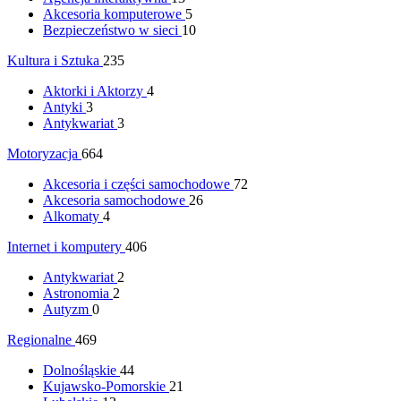
Akcesoria komputerowe
5
Bezpieczeństwo w sieci
10
Kultura i Sztuka
235
Aktorki i Aktorzy
4
Antyki
3
Antykwariat
3
Motoryzacja
664
Akcesoria i części samochodowe
72
Akcesoria samochodowe
26
Alkomaty
4
Internet i komputery
406
Antykwariat
2
Astronomia
2
Autyzm
0
Regionalne
469
Dolnośląskie
44
Kujawsko-Pomorskie
21