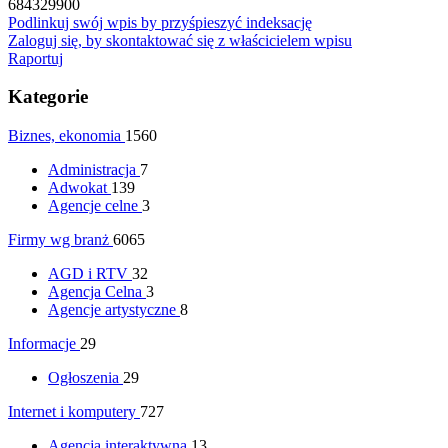
684329900
Podlinkuj swój wpis by przyśpieszyć indeksację
Zaloguj się, by skontaktować się z właścicielem wpisu
Raportuj
Kategorie
Biznes, ekonomia
1560
Administracja
7
Adwokat
139
Agencje celne
3
Firmy wg branż
6065
AGD i RTV
32
Agencja Celna
3
Agencje artystyczne
8
Informacje
29
Ogłoszenia
29
Internet i komputery
727
Agencja interaktywna
13