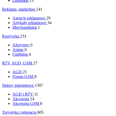
Lubelskie
13
Reklama, marketing
141
Agencje reklamowe
29
Artykuły reklamowe
34
Merchandising
1
Rozrywka
231
Aforyzmy
0
Anime
0
Clubbing
4
RTV, AGD, GSM
27
AGD
21
Forum GSM
8
Sklepy internetowe
1397
AGD i RTV
11
Akcesoria
14
Akcesoria GSM
8
Turystyka i rekreacja
605