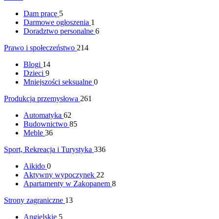
Dam pracę
5
Darmowe ogłoszenia
1
Doradztwo personalne
6
Prawo i społeczeństwo
214
Blogi
14
Dzieci
9
Mniejszości seksualne
0
Produkcja przemysłowa
261
Automatyka
62
Budownictwo
85
Meble
36
Sport, Rekreacja i Turystyka
336
Aikido
0
Aktywny wypoczynek
22
Apartamenty w Zakopanem
8
Strony zagraniczne
13
Angielskie
5