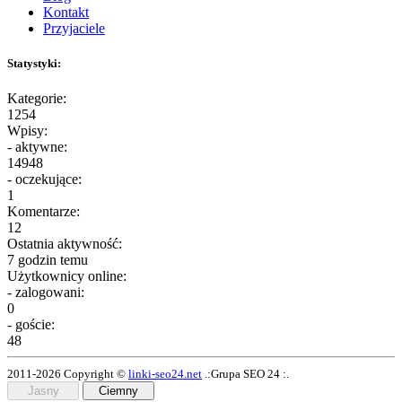
Kontakt
Przyjaciele
Statystyki:
Kategorie:
1254
Wpisy:
- aktywne:
14948
- oczekujące:
1
Komentarze:
12
Ostatnia aktywność:
7 godzin temu
Użytkownicy online:
- zalogowani:
0
- goście:
48
2011-2026 Copyright ©
linki-seo24.net
.:Grupa SEO 24 :.
Jasny
Ciemny