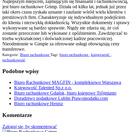
Najlepszym miejscem, zajmującym się finansami i rachunkowością,
jest biuro rachunkowe Grimp. Działa od kilku lat, jednak już przez
taki okres czasu zyskała uznanie i zaufanie wśród wielu klientów i
prestiżowych firm. Charakteryzuje się indywidualnym podejściem
do klienta i niezwykłą dokładnością. Wszystkie dokumenty i sprawy
wykonywane są bardzo sprawnie. Nigdy nie zdarza się, że coś
zostanie przeoczone lub wykonane z opóźnieniem. Zawdzięczać to
trzeba wykształconej i doświadczonej kadrze pracowniczej.
Nieodmiennie w Gimpie za oferowane usługi obowiązują ceny
transferowe.
Kategorie:
Biuro rachunkowe
Tagi:
biuro rachunkowe
,
księgowość
,
rachunkowość
Podobne wpisy
Biuro Rachunkowe MAGFIN - kompleksowo Warszawa
Księgowość Talented Sp.z o.o.
Biuro rachunkowe Gdańsk, biuro księgowe Trójmiasto
Doradztwo podatkowe Lublin Prawoipodatki.com
Biuro rachunkowe Henisz
Komentarze
Zaloguj się, by skomentować