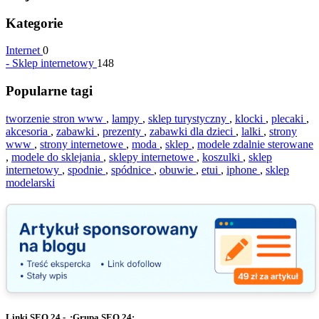
Kategorie
Internet
0
-
Sklep internetowy
148
Popularne tagi
tworzenie stron www
,
lampy
,
sklep turystyczny
,
klocki
,
plecaki
,
akcesoria
,
zabawki
,
prezenty
,
zabawki dla dzieci
,
lalki
,
strony
www
,
strony internetowe
,
moda
,
sklep
,
modele zdalnie sterowane
,
modele do sklejania
,
sklepy internetowe
,
koszulki
,
sklep
internetowy
,
spodnie
,
spódnice
,
obuwie
,
etui
,
iphone
,
sklep
modelarski
Linki SEO 24 - .:Grupa SEO 24:.