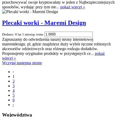
przechowywać swoje kryptowaluty w jeden z Najbezpieczniejszych
sposobów, wydając przy tym nie...
pokaż więcej »
Plecaki worki - Maremi Design
Dodano: 6 lat 1 miesiąc temu
Zapraszamy do odwiedzenia naszej strony internetowej
maremidesign. pl, gdzie znajdziesz duży wybór ręcznie robionych
akcesoriów odzieżowych oraz różnego rodzaju dodatków.
Proponujemy oryginalne produkty w przystępnych ce...
pokaż
więcej »
Wczytaj następną stronę
‹
1
2
3
4
5
6
›
Województwa