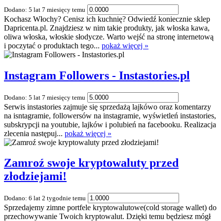
Dodano: 5 lat 7 miesięcy temu
Kochasz Włochy? Cenisz ich kuchnię? Odwiedź koniecznie sklep
Dapricenta.pl. Znajdziesz w nim takie produkty, jak włoska kawa,
oliwa włoska, włoskie słodycze. Warto wejść na stronę internetową
i poczytać o produktach tego...
pokaż więcej »
Instagram Followers - Instastories.pl
Dodano: 5 lat 7 miesięcy temu
Serwis instastories zajmuje się sprzedażą lajkówo oraz komentarzy
na isntagramie, followersów na instagramie, wyświetleń instastories,
subskrypcji na youtubie, lajków i polubień na facebooku. Realizacja
zlecenia następuj...
pokaż więcej »
Zamroź swoje kryptowaluty przed
złodziejami!
Dodano: 6 lat 2 tygodnie temu
Sprzedajemy zimne portfele kryptowalutowe(cold storage wallet) do
przechowywanie Twoich kryptowalut. Dzięki temu będziesz mógł