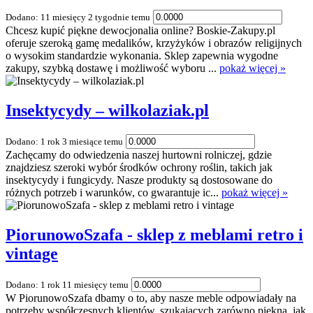
Dodano: 11 miesięcy 2 tygodnie temu
Chcesz kupić piękne dewocjonalia online? Boskie-Zakupy.pl
oferuje szeroką gamę medalików, krzyżyków i obrazów religijnych
o wysokim standardzie wykonania. Sklep zapewnia wygodne
zakupy, szybką dostawę i możliwość wyboru ...
pokaż więcej »
Insektycydy – wilkolaziak.pl
Dodano: 1 rok 3 miesiące temu
Zachęcamy do odwiedzenia naszej hurtowni rolniczej, gdzie
znajdziesz szeroki wybór środków ochrony roślin, takich jak
insektycydy i fungicydy. Nasze produkty są dostosowane do
różnych potrzeb i warunków, co gwarantuje ic...
pokaż więcej »
PiorunowoSzafa - sklep z meblami retro i
vintage
Dodano: 1 rok 11 miesięcy temu
W PiorunowoSzafa dbamy o to, aby nasze meble odpowiadały na
potrzeby współczesnych klientów, szukających zarówno piękna, jak