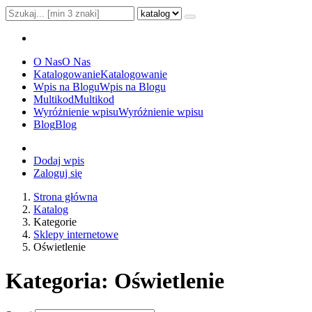
O Nas
O Nas
Katalogowanie
Katalogowanie
Wpis na Blogu
Wpis na Blogu
Multikod
Multikod
Wyróżnienie wpisu
Wyróżnienie wpisu
Blog
Blog
Dodaj wpis
Zaloguj się
Strona główna
Katalog
Kategorie
Sklepy internetowe
Oświetlenie
Kategoria: Oświetlenie