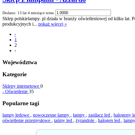
Dodano: 13 lat 4 miesiące temu
Sklep polskielampy. pl działa w branży oświetleniowej od kilku lat.
produkcyjnych i...
pokaż więcej »
‹
1
2
›
Województwa
Kategorie
Sklepy internetowe
0
-
Oświetlenie
35
Popularne tagi
lampy ledowe
,
nowoczesne lampy
,
lampy
,
zasilacz led
,
halogeny l
oświetlenie przemysłowe
,
taśmy led
,
żyrandole
,
halogen led
,
lampy