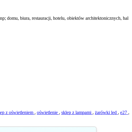
; domu, biura, restauracji, hotelu, obiektów architektonicznych, hal
lep z oświetleniem
,
oświetlenie
,
sklep z lampami
,
żarówki led
,
e27
,