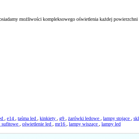
 Posiadamy możliwości kompleksowego oświetlenia każdej powierzchni np
ed
,
e14
,
taśma led
,
kinkiety
,
g9
,
żarówki ledowe
,
lampy stojące
,
sk
 sufitowe
,
oświetlenie led
,
mr16
,
lampy wiszące
,
lampy led