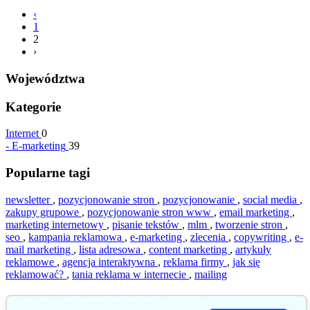
‹
1
2
›
Województwa
Kategorie
Internet
0
-
E-marketing
39
Popularne tagi
newsletter
,
pozycjonowanie stron
,
pozycjonowanie
,
social media
,
zakupy grupowe
,
pozycjonowanie stron www
,
email marketing
,
marketing internetowy
,
pisanie tekstów
,
mlm
,
tworzenie stron
,
seo
,
kampania reklamowa
,
e-marketing
,
zlecenia
,
copywriting
,
e-
mail marketing
,
lista adresowa
,
content marketing
,
artykuły
reklamowe
,
agencja interaktywna
,
reklama firmy
,
jak się
reklamować?
,
tania reklama w internecie
,
mailing