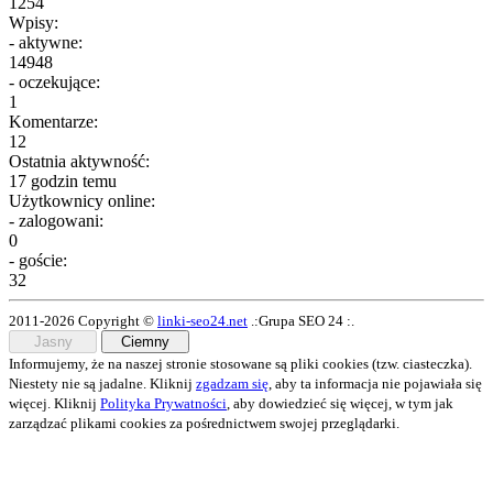
1254
Wpisy:
- aktywne:
14948
- oczekujące:
1
Komentarze:
12
Ostatnia aktywność:
17 godzin temu
Użytkownicy online:
- zalogowani:
0
- goście:
32
2011-2026 Copyright ©
linki-seo24.net
.:Grupa SEO 24 :.
Jasny
Ciemny
Informujemy, że na naszej stronie stosowane są pliki cookies (tzw. ciasteczka).
Niestety nie są jadalne. Kliknij
zgadzam się
, aby ta informacja nie pojawiała się
więcej. Kliknij
Polityka Prywatności
, aby dowiedzieć się więcej, w tym jak
zarządzać plikami cookies za pośrednictwem swojej przeglądarki.