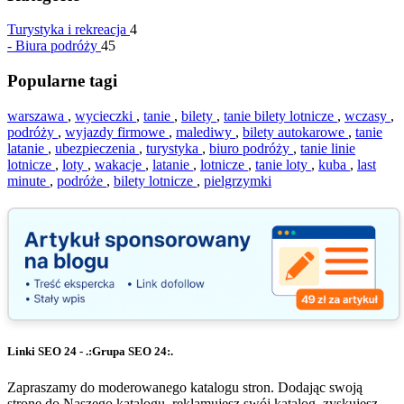
Turystyka i rekreacja
4
-
Biura podróży
45
Popularne tagi
warszawa
,
wycieczki
,
tanie
,
bilety
,
tanie bilety lotnicze
,
wczasy
,
podróży
,
wyjazdy firmowe
,
malediwy
,
bilety autokarowe
,
tanie
latanie
,
ubezpieczenia
,
turystyka
,
biuro podróży
,
tanie linie
lotnicze
,
loty
,
wakacje
,
latanie
,
lotnicze
,
tanie loty
,
kuba
,
last
minute
,
podróże
,
bilety lotnicze
,
pielgrzymki
Linki SEO 24 - .:Grupa SEO 24:.
Zapraszamy do moderowanego katalogu stron. Dodając swoją
stronę do Naszego katalogu, reklamujesz swój katalog, zyskujesz