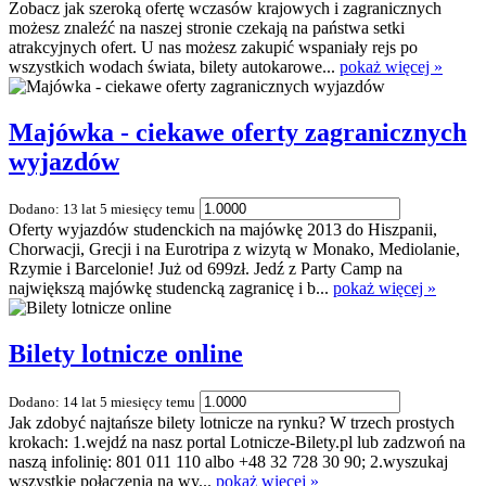
Zobacz jak szeroką ofertę wczasów krajowych i zagranicznych
możesz znaleźć na naszej stronie czekają na państwa setki
atrakcyjnych ofert. U nas możesz zakupić wspaniały rejs po
wszystkich wodach świata, bilety autokarowe...
pokaż więcej »
Majówka - ciekawe oferty zagranicznych
wyjazdów
Dodano: 13 lat 5 miesięcy temu
Oferty wyjazdów studenckich na majówkę 2013 do Hiszpanii,
Chorwacji, Grecji i na Eurotripa z wizytą w Monako, Mediolanie,
Rzymie i Barcelonie! Już od 699zł. Jedź z Party Camp na
największą majówkę studencką zagranicę i b...
pokaż więcej »
Bilety lotnicze online
Dodano: 14 lat 5 miesięcy temu
Jak zdobyć najtańsze bilety lotnicze na rynku? W trzech prostych
krokach: 1.wejdź na nasz portal Lotnicze-Bilety.pl lub zadzwoń na
naszą infolinię: 801 011 110 albo +48 32 728 30 90; 2.wyszukaj
wszystkie połączenia na wy...
pokaż więcej »