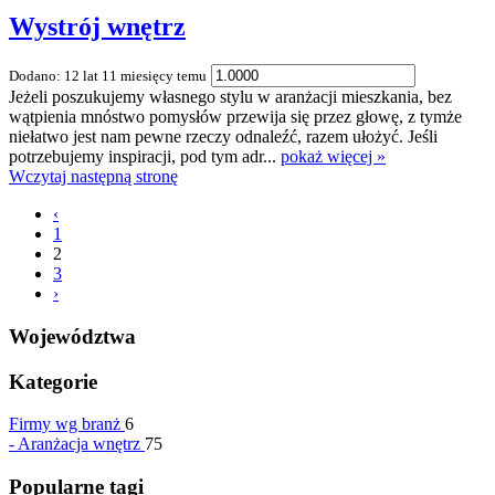
Wystrój wnętrz
Dodano: 12 lat 11 miesięcy temu
Jeżeli poszukujemy własnego stylu w aranżacji mieszkania, bez
wątpienia mnóstwo pomysłów przewija się przez głowę, z tymże
niełatwo jest nam pewne rzeczy odnaleźć, razem ułożyć. Jeśli
potrzebujemy inspiracji, pod tym adr...
pokaż więcej »
Wczytaj następną stronę
‹
1
2
3
›
Województwa
Kategorie
Firmy wg branż
6
-
Aranżacja wnętrz
75
Popularne tagi