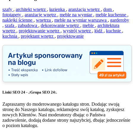
szafy
,
architekt wnętrz
,
łazienka
,
aranżacja wnętrz
,
dom
,
fototapety
,
aranżacje wnętrz
,
meble na wymiar
,
meble kuchenne
,
naklejki ścienne
,
wnętrza
,
meble na wymiar warszawa
,
garderoby
,
szafa
,
zabudowa
,
dekorowanie wnętrz
,
meble
,
architektura
wnętrz
,
projektowanie wnętrz
,
wystrój wnętrz
,
łódź
,
kuchnie
,
kuchnia
,
projektant wnętrz
,
projektowanie
Linki SEO 24 - .:Grupa SEO 24:.
Zapraszamy do moderowanego katalogu stron. Dodając swoją
stronę do Naszego katalogu, reklamujesz swój katalog, zyskujesz
nowych Klientów. Nasi moderatorzy dbając o Państwa
zadowolenie, dodają dodane strony najszybciej, dbając jednocześnie
o poziom katalogu.