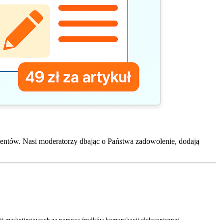
entów. Nasi moderatorzy dbając o Państwa zadowolenie, dodają
acji marketingowych za pomocą środków komunikacji elektronicznej