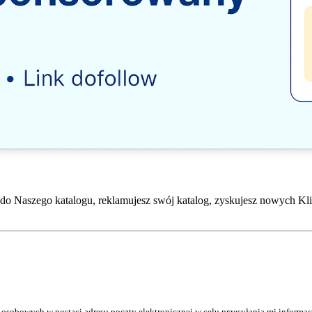
do Naszego katalogu, reklamujesz swój katalog, zyskujesz nowych Kli
osobowych w postaci adresu poczty elektronicznej w celu przesyłania mi inform