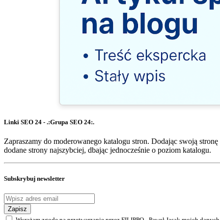
Linki SEO 24 - .:Grupa SEO 24:.
Zapraszamy do moderowanego katalogu stron. Dodając swoją stronę 
dodane strony najszybciej, dbając jednocześnie o poziom katalogu.
Subskrybuj newsletter
Zapisz
Wyrażam zgodę na przetwarzanie przez FILIPPO - Paweł Jasak moich danych 