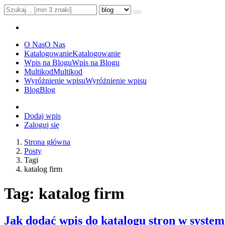
O Nas
O Nas
Katalogowanie
Katalogowanie
Wpis na Blogu
Wpis na Blogu
Multikod
Multikod
Wyróżnienie wpisu
Wyróżnienie wpisu
Blog
Blog
Dodaj wpis
Zaloguj się
Strona główna
Posty
Tagi
katalog firm
Tag: katalog firm
Jak dodać wpis do katalogu stron w system