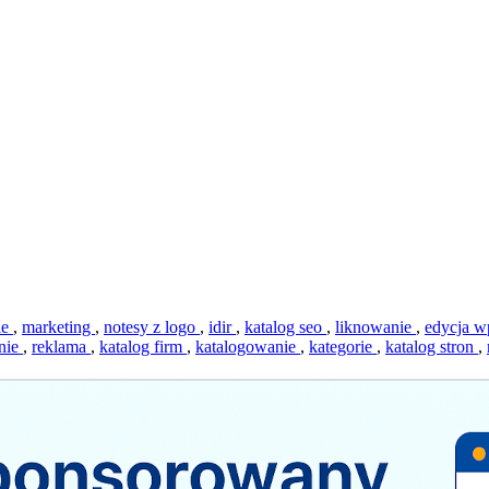
le
,
marketing
,
notesy z logo
,
idir
,
katalog seo
,
liknowanie
,
edycja w
nie
,
reklama
,
katalog firm
,
katalogowanie
,
kategorie
,
katalog stron
,