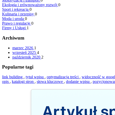
Motoryzacja i transport
0
Ekologia i zrównoważony rozwój
0
Sport i rekreacja
0
Kulinaria i przepisy
0
Moda i uroda
0
Prawo i regulacje
0
Firmy i Usługi
1
Archiwum
marzec 2026
1
wrzesień 2025
4
październik 2020
2
Popularne tagi
link buliding
,
tytuł wpisu
,
optymalizacja treści
,
widoczność w goog
opis
,
katalogi stron
,
słowa kluczowe
,
dodanie wpisu
,
pozycjonowa