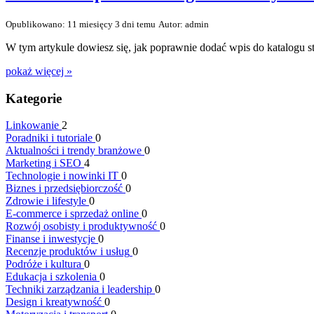
Opublikowano: 11 miesięcy 3 dni temu
Autor: admin
W tym artykule dowiesz się, jak poprawnie dodać wpis do katalogu s
pokaż więcej »
Kategorie
Linkowanie
2
Poradniki i tutoriale
0
Aktualności i trendy branżowe
0
Marketing i SEO
4
Technologie i nowinki IT
0
Biznes i przedsiębiorczość
0
Zdrowie i lifestyle
0
E-commerce i sprzedaż online
0
Rozwój osobisty i produktywność
0
Finanse i inwestycje
0
Recenzje produktów i usług
0
Podróże i kultura
0
Edukacja i szkolenia
0
Techniki zarządzania i leadership
0
Design i kreatywność
0